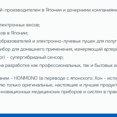
ей-производителем в Японии и дочерними компаниями 
лектронных весов;
ов в Японии;
образователей и электронно-лучевых пушек для пол
рибор для домашнего применения, измеряющий артер
or) - супергибридный сенсор;
а разработке как профессиональных, так и бытовых и
ании - HONMONO (в переводе с японского: Хон - исти
лю только оригинальные, настоящие и лучшие продук
нновационных медицинских приборов и систем в пра