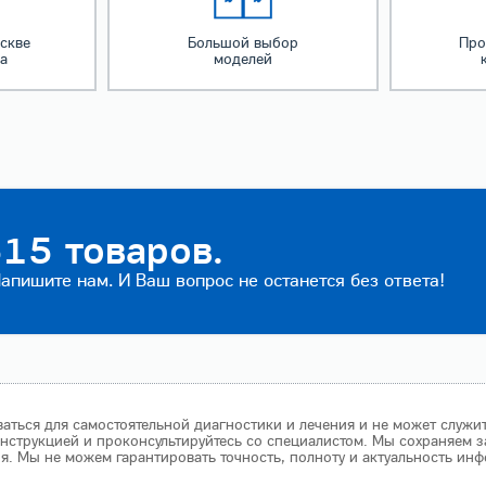
скве
Большой выбор
Про
за
моделей
15 товаров.
пишите нам. И Ваш вопрос не останется без ответа!
аться для самостоятельной диагностики и лечения и не может служи
нструкцией и проконсультируйтесь со специалистом. Мы сохраняем з
 Мы не можем гарантировать точность, полноту и актуальность инф