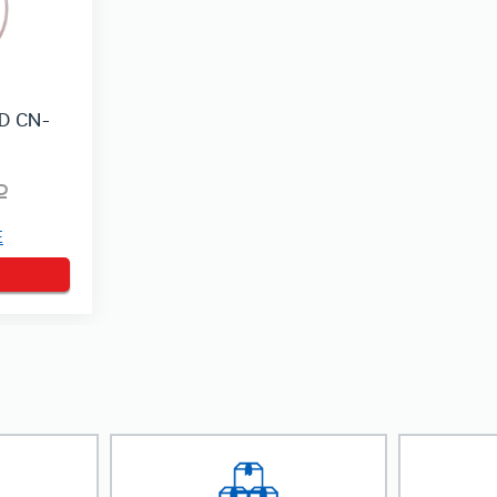
D CN-
Е